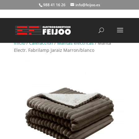
988 41 16 26
info@feijoo.es
Búsqueda
de
productos
Inicio
/
Calefacción
/
Mantas eléctricas
/ Manta
Electr. Fabrilamp Jaraiz Marron/blanco