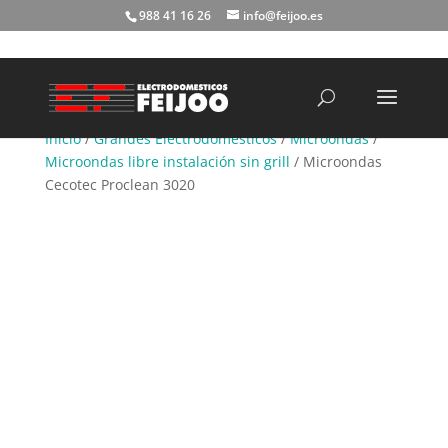
988 41 16 26
info@feijoo.es
Búsqueda
de
productos
Inicio
/
Grandes Electrodomésticos
/
Microondas
/
Microondas libre instalación sin grill
/ Microondas
Cecotec Proclean 3020