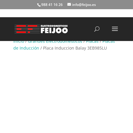
988 41 16 26
info@feijoo.es
Búsqueda
de
productos
Inicio
/
Grandes Electrodomésticos
/
Placas
/
Placas
de Inducción
/ Placa Induccion Balay 3EB985LU