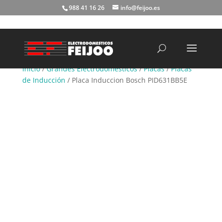
988 41 16 26
info@feijoo.es
Búsqueda
de
productos
Inicio
/
Grandes Electrodomésticos
/
Placas
/
Placas
de Inducción
/ Placa Induccion Bosch PID631BB5E