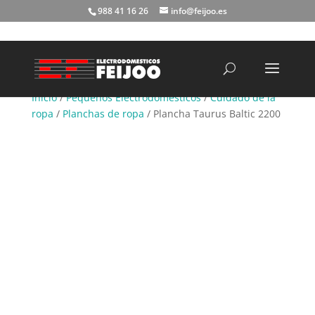
988 41 16 26
info@feijoo.es
Búsqueda
de
productos
Inicio
/
Pequeños Electrodomésticos
/
Cuidado de la
ropa
/
Planchas de ropa
/ Plancha Taurus Baltic 2200