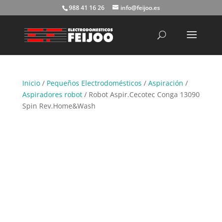
988 41 16 26
info@feijoo.es
Búsqueda
de
productos
Inicio
/
Pequeños Electrodomésticos
/
Aspiración
/
Aspiradores robot
/ Robot Aspir.Cecotec Conga 13090
Spin Rev.Home&Wash