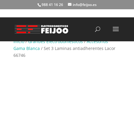
988 41 16 26
info@feijoo.es
Búsqueda
de
productos
Inicio
/
Grandes Electrodomésticos
/
Accesorios
Gama Blanca
/ Set 3 Laminas antiadherentes Lacor
66746