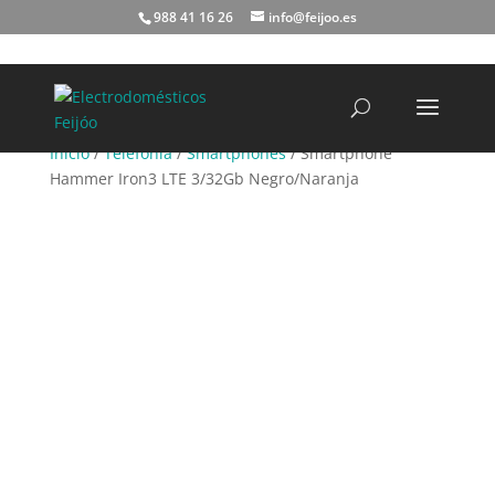
988 41 16 26
info@feijoo.es
Búsqueda
de
productos
Inicio
/
Telefonía
/
Smartphones
/ Smartphone
Hammer Iron3 LTE 3/32Gb Negro/Naranja