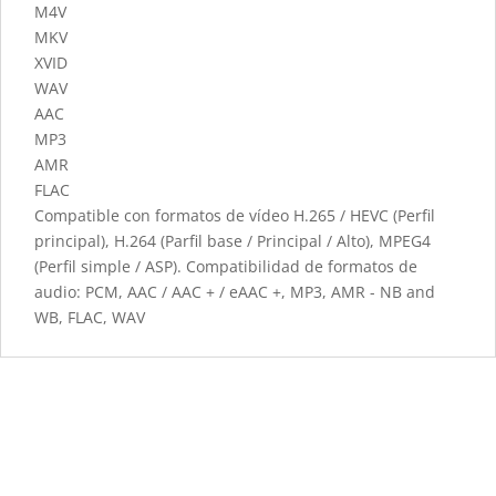
M4V
MKV
XVID
WAV
AAC
MP3
AMR
FLAC
Compatible con formatos de vídeo H.265 / HEVC (Perfil
principal), H.264 (Parfil base / Principal / Alto), MPEG4
(Perfil simple / ASP). Compatibilidad de formatos de
audio: PCM, AAC / AAC + / eAAC +, MP3, AMR - NB and
WB, FLAC, WAV