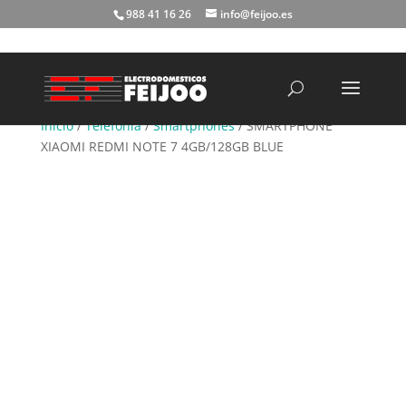
988 41 16 26
info@feijoo.es
Búsqueda
de
productos
Inicio
/
Telefonía
/
Smartphones
/ SMARTPHONE
XIAOMI REDMI NOTE 7 4GB/128GB BLUE