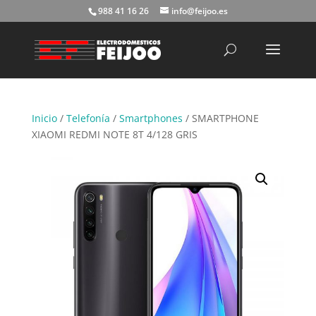
988 41 16 26
info@feijoo.es
Búsqueda
de
productos
Inicio
/
Telefonía
/
Smartphones
/ SMARTPHONE
XIAOMI REDMI NOTE 8T 4/128 GRIS