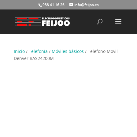
988 41 16 26
info@feijoo.es
Búsqueda
de
productos
Inicio
/
Telefonía
/
Móviles básicos
/ Telefono Movil
Denver BAS24200M