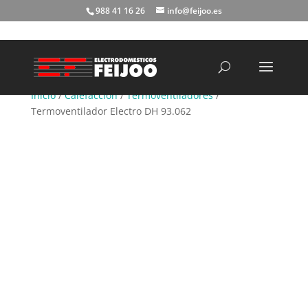
988 41 16 26
info@feijoo.es
Búsqueda
de
productos
Inicio
/
Calefacción
/
Termoventiladores
/
Termoventilador Electro DH 93.062