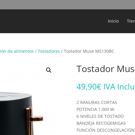
Búsqueda
de
productos
Inicio
Tie
ión de alimentos
/
Tostadores
/ Tostador Muse MS130BC
Tostador Mu
49,90
€
IVA Incl
2 RANURAS CORTAS
POTENCIA 1.000 W.
6 NIVELES DE TOSTADO
BANDEJA RECOGEMIGAS
FUNCIÓN DESCONGELACIÓN