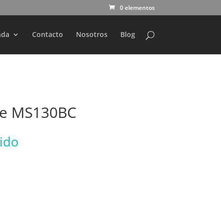
0 elementos
nda
Contacto
Nosotros
Blog
se MS130BC
uido