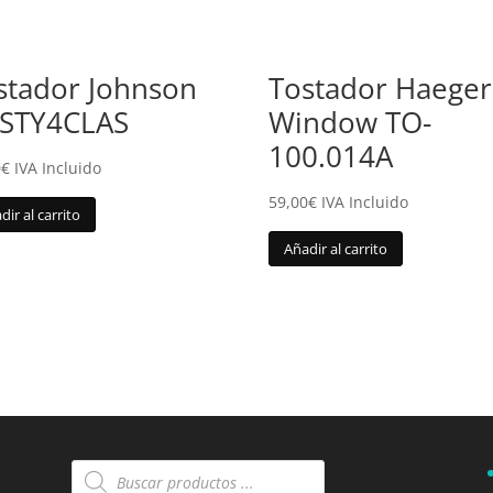
stador Johnson
Tostador Haeger
STY4CLAS
Window TO-
100.014A
0
€
IVA Incluido
59,00
€
IVA Incluido
dir al carrito
Añadir al carrito
Búsqueda