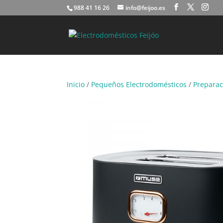
988 41 16 26
info@feijoo.es
Inicio
/
Pequeños Electrodomésticos
/
Preparac