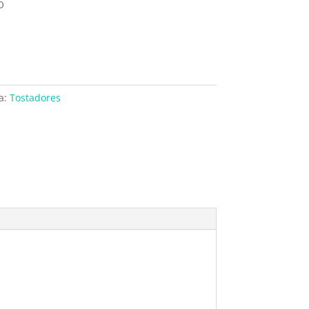
O
a:
Tostadores