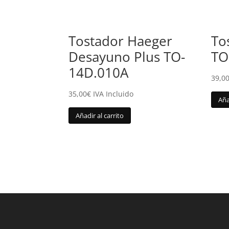
Tostador Haeger
To
Desayuno Plus TO-
TO
14D.010A
39,0
35,00
€
IVA Incluido
Aña
Añadir al carrito