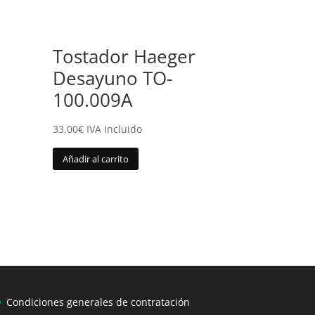
Tostador Haeger
Desayuno TO-
100.009A
33,00
€
IVA Incluido
Añadir al carrito
Condiciones generales de contratación