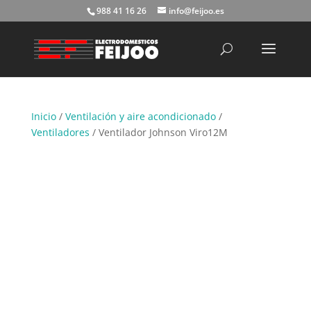
988 41 16 26
info@feijoo.es
Búsqueda
de
productos
Inicio
/
Ventilación y aire acondicionado
/
Ventiladores
/ Ventilador Johnson Viro12M