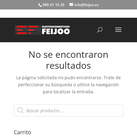
988 41 16 26
info@feijoo.es
Búsqueda
de
productos
No se encontraron
resultados
La página solicitada no pudo encontrarse. Trate de
perfeccionar su búsqueda o utilice la navegación
para localizar la entrada.
Búsqueda
de
productos
Carrito