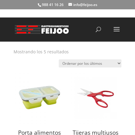
988 41 16 26
info@feijoo.es
Búsqueda
de
productos
Ordenado
Mostrando los 5 resultados
por
los
últimos
Porta alimentos
Tijeras multiusos