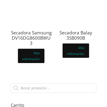
Secadora Samsung
Secadora Balay
DV16DG8600BWU
3SB090B
3
Más
Más
Información
Información
Búsqueda
de
productos
Carrito