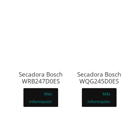
Secadora Bosch
Secadora Bosch
WRB247D0ES
WQG245D0ES
Más
Más
Información
Información