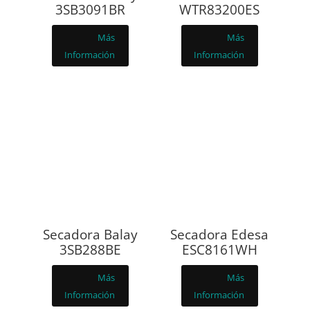
3SB3091BR
WTR83200ES
Más
Más
Información
Información
Secadora Balay
Secadora Edesa
3SB288BE
ESC8161WH
Más
Más
Información
Información