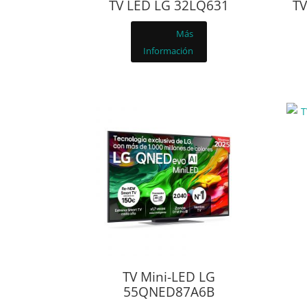
TV LED LG 32LQ631
TV
Más
Información
TV Mini-LED LG
55QNED87A6B