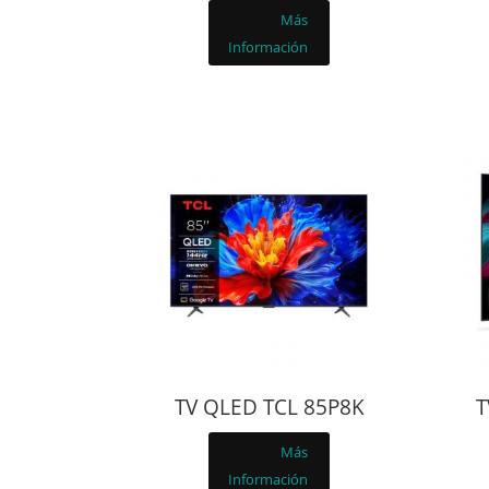
Más
Información
TV QLED TCL 85P8K
T
Más
Información