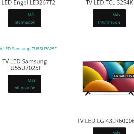
 LED Engel LE3267T2
TV LED TCL 32S4K
Más
Más
Información
Información
TV LED Samsung
TU55U7025F
Más
Información
TV LED LG 43LR6000
Más