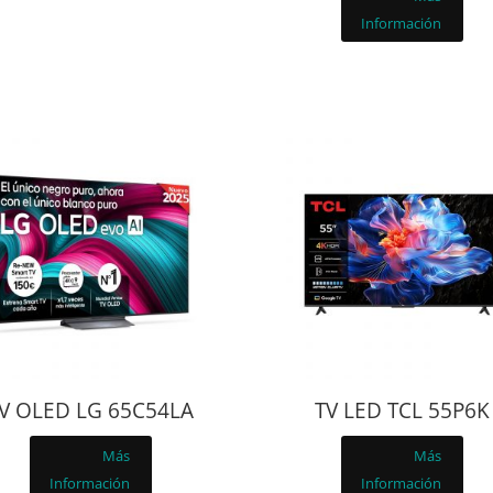
Información
V OLED LG 65C54LA
TV LED TCL 55P6K
Más
Más
Información
Información