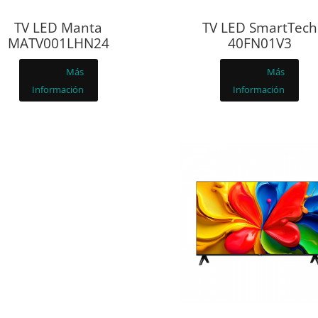
TV LED Manta
TV LED SmartTech
MATV001LHN24
40FN01V3
Más
Más
Información
Información