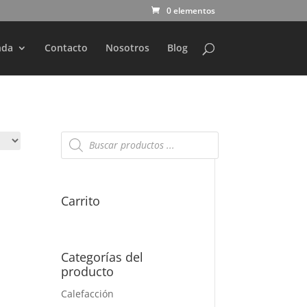
0 elementos
nda
Contacto
Nosotros
Blog
Búsqueda
de
productos
Carrito
Categorías del
producto
Calefacción