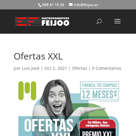
988 41 16 26
info@feijoo.es
Búsqueda
de
productos
Ofertas XXL
por
Luis José
|
Oct 2, 2021
|
Ofertas
|
0 Comentarios