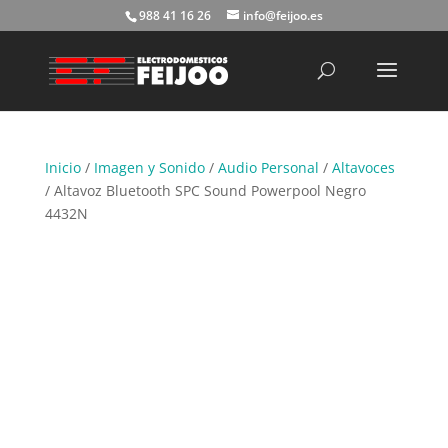
988 41 16 26
info@feijoo.es
Búsqueda
de
productos
Inicio
/
Imagen y Sonido
/
Audio Personal
/
Altavoces
/ Altavoz Bluetooth SPC Sound Powerpool Negro
4432N