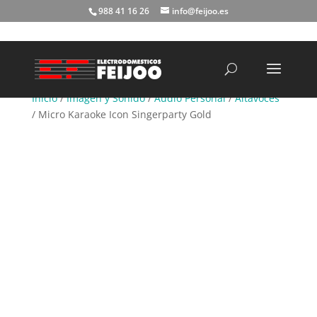
988 41 16 26
info@feijoo.es
Búsqueda
de
productos
Inicio
/
Imagen y Sonido
/
Audio Personal
/
Altavoces
/ Micro Karaoke Icon Singerparty Gold