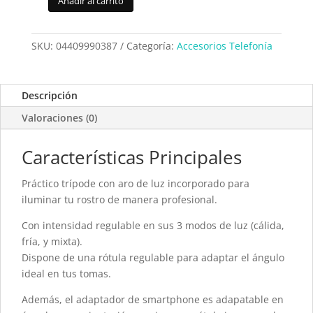
Añadir al carrito
Aro
de
luz
SKU:
04409990387
Categoría:
Accesorios Telefonía
He
B387
Influencer
Descripción
II
Valoraciones (0)
cantidad
Características Principales
Práctico trípode con aro de luz incorporado para
iluminar tu rostro de manera profesional.
Con intensidad regulable en sus 3 modos de luz (cálida,
fría, y mixta).
Dispone de una rótula regulable para adaptar el ángulo
ideal en tus tomas.
Además, el adaptador de smartphone es adapatable en