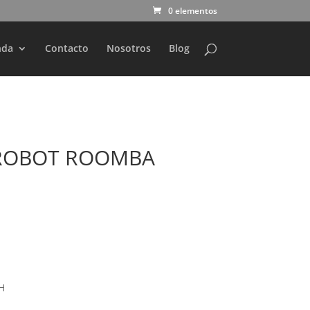
0 elementos
nda
Contacto
Nosotros
Blog
IROBOT ROOMBA
S
H