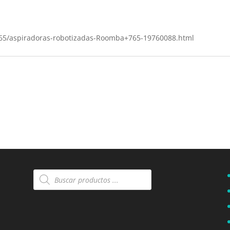
a-765/aspiradoras-robotizadas-Roomba+765-19760088.html
Búsqueda
de
productos