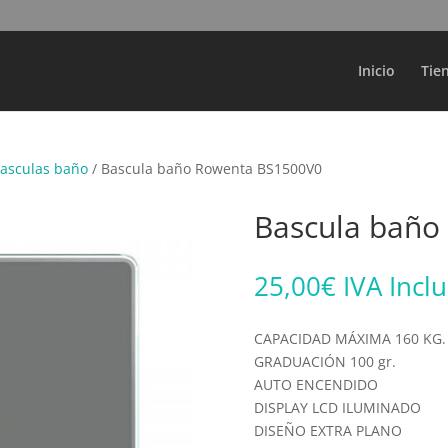
Búsqueda
de
productos
Inicio
Tie
asculas baño
/ Bascula baño Rowenta BS1500V0
Bascula baño
25,00
€
IVA Incl
CAPACIDAD MÁXIMA 160 KG.
GRADUACIÓN 100 gr.
AUTO ENCENDIDO
DISPLAY LCD ILUMINADO
DISEÑO EXTRA PLANO