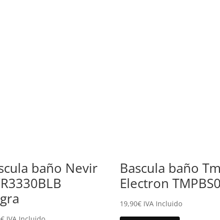
scula baño Nevir
Bascula baño Tm
R3330BLB
Electron TMPBS
gra
19,90
€
IVA Incluido
0
€
IVA Incluido