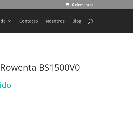
0 elementos
nda
Contacto
Nosotros
Blog
 Rowenta BS1500V0
uido