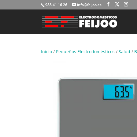
988 41 16 26
info@feijoo.es
Inicio
/
Pequeños Electrodomésticos
/
Salud
/
B