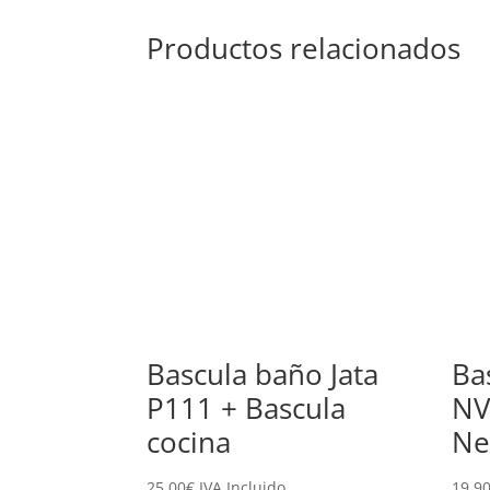
Productos relacionados
Bascula baño Jata
Ba
P111 + Bascula
NV
cocina
Ne
25,00
€
IVA Incluido
19,9