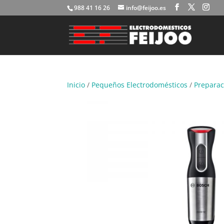
988 41 16 26
info@feijoo.es
Inicio
/
Pequeños Electrodomésticos
/
Preparac