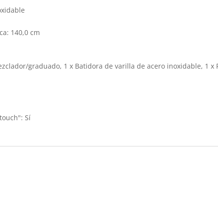
oxidable
ica: 140,0 cm
ezclador/graduado, 1 x Batidora de varilla de acero inoxidable, 1 x 
touch": Sí