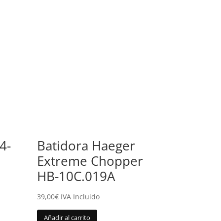
4-
Batidora Haeger
Extreme Chopper
HB-10C.019A
39,00
€
IVA Incluido
Añadir al carrito