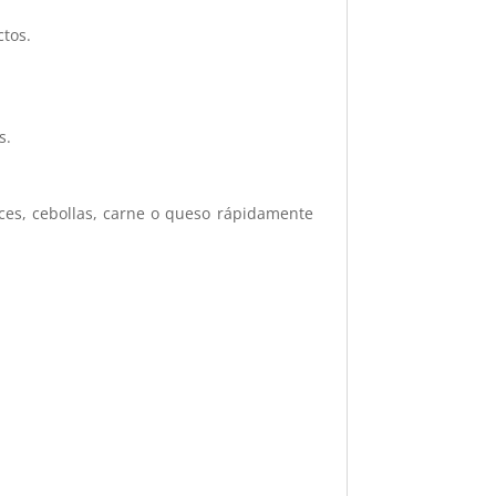
ctos.
s.
ueces, cebollas, carne o queso rápidamente