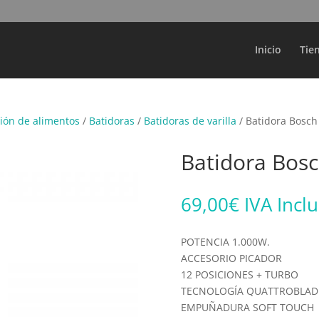
Búsqueda
de
productos
Inicio
Tie
ión de alimentos
/
Batidoras
/
Batidoras de varilla
/ Batidora Bos
Batidora Bo
69,00
€
IVA Incl
POTENCIA 1.000W.
ACCESORIO PICADOR
12 POSICIONES + TURBO
TECNOLOGÍA QUATTROBLAD
EMPUÑADURA SOFT TOUCH