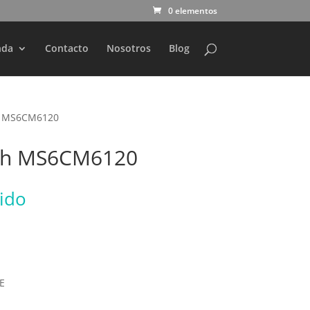
0 elementos
nda
Contacto
Nosotros
Blog
ch MS6CM6120
sch MS6CM6120
uido
E