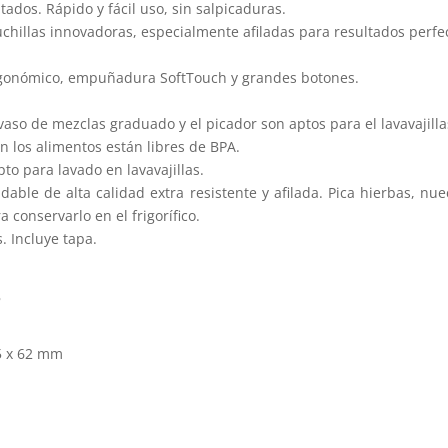
ados. Rápido y fácil uso, sin salpicaduras.
uchillas innovadoras, especialmente afiladas para resultados perfe
ergonómico, empuñadura SoftTouch y grandes botones.
 vaso de mezclas graduado y el picador son aptos para el lavavajilla
on los alimentos están libres de BPA.
pto para lavado en lavavajillas.
idable de alta calidad extra resistente y afilada. Pica hierbas, n
a conservarlo en el frigorífico.
. Incluye tapa.
s
5 x 62 mm