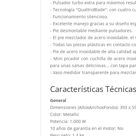
- Pulsador turbo extra para máximos result
- Tecnología "QuattroBlade": con cuatro c
- Funcionamiento silencioso.
- Excelente manejo gracias a su diseño 
- Pie desmontable mediante pulsadores.
- El pie mezclador de acero inoxidable, el
- Todas las piezas plásticas en contacto c
- Pie de acero inoxidable de alta calidad a
- Mini picador con cuchilla de acero inox
para unas salsas deliciosas... con tapa par
- Vaso medidor transparente para mezclas
Características Técnica
General
Dimensiones (AltoxAnchoxFondo): 393 x 5
Color: Metallic
Potencia: 1.000 W
10 años de garantía en el motor: No
Peso neto: 1,4 kg