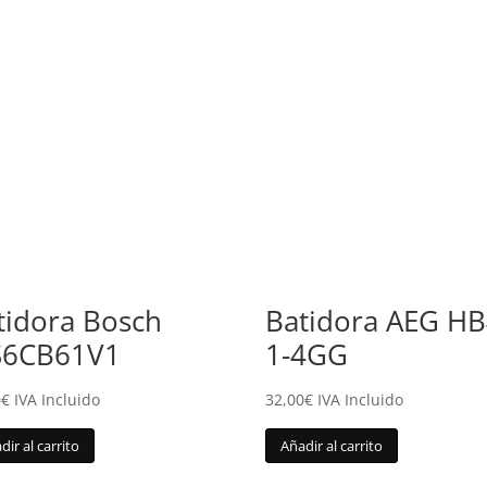
tidora Bosch
Batidora AEG HB
6CB61V1
1-4GG
0
€
IVA Incluido
32,00
€
IVA Incluido
dir al carrito
Añadir al carrito