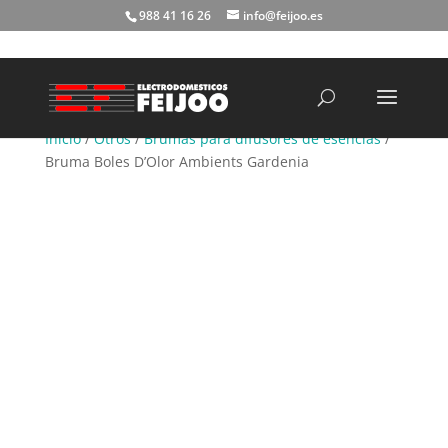
988 41 16 26
info@feijoo.es
Búsqueda
de
productos
Inicio
/
Otros
/
Brumas para difusores de esencias
/
Bruma Boles D’Olor Ambients Gardenia