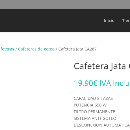
Búsqueda
de
productos
Inicio
Tie
afeteras
/
Cafeteras de goteo
/ Cafetera Jata CA287
Cafetera Jata
19,90
€
IVA Incl
CAPACIDAD 8 TAZAS
POTENCIA 550 W.
FILTRO PERMANENTE
SISTEMA ANTI-GOTEO
DESCONEXIÓN AUTOMÁTICA