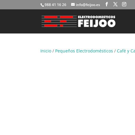
988 41 16 26
info@feijoo.es
Inicio
/
Pequeños Electrodomésticos
/
Café y C