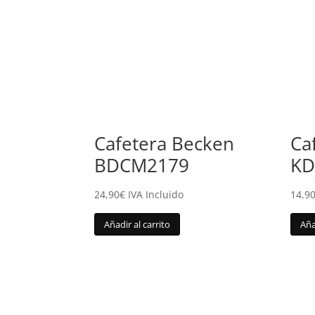
Cafetera Becken
Ca
BDCM2179
KD
24,90
€
IVA Incluido
14,9
Añadir al carrito
Aña