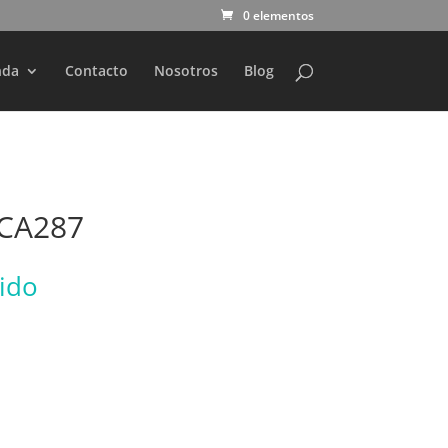
0 elementos
nda
Contacto
Nosotros
Blog
 CA287
uido