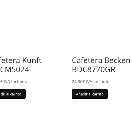
fetera Kunft
Cafetera Becken
CM5024
BDC8770GR
0
€
IVA Incluido
24,90
€
IVA Incluido
dir al carrito
Añadir al carrito