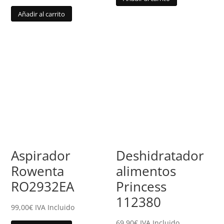
Añadir al carrito
Aspirador
Deshidratador
Rowenta
alimentos
RO2932EA
Princess
112380
99,00
€
IVA Incluido
69,90
€
IVA Incluido