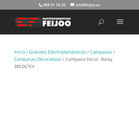
988 41 16 26
info@feijoo.es
Búsqueda
de
productos
Inicio
/
Grandes Electrodomésticos
/
Campanas
/
Campanas Decorativas
/ Campana Decor. Balay
3BC067EX