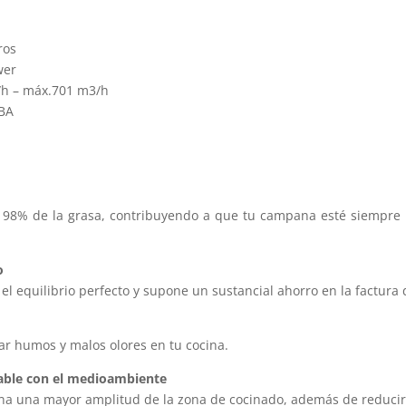
ros
wer
/h – máx.701 m3/h
dBA
l 98% de la grasa, contribuyendo a que tu campana esté siempre l
o
el equilibrio perfecto y supone un sustancial ahorro en la factura d
ar humos y malos olores en tu cocina.
able con el medioambiente
ona una mayor amplitud de la zona de cocinado, además de reducir