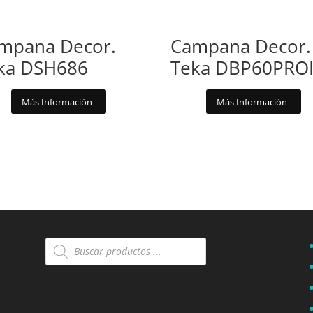
mpana Decor.
Campana Decor.
ka DSH686
Teka DBP60PRO
Más Información
Más Información
Búsqueda
de
productos