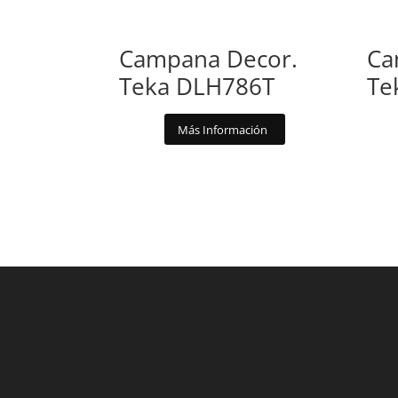
Campana Decor.
Ca
Teka DLH786T
Te
Más Información