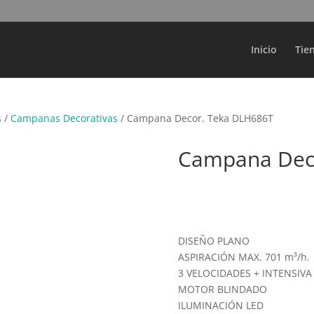
Búsqueda
de
productos
Inicio
Tie
s
/
Campanas Decorativas
/ Campana Decor. Teka DLH686T
Campana Dec
DISEÑO PLANO
ASPIRACIÓN MAX. 701 m³/h.
3 VELOCIDADES + INTENSIVA
MOTOR BLINDADO
ILUMINACIÓN LED