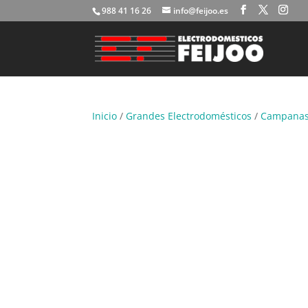
988 41 16 26
info@feijoo.es
Inicio
/
Grandes Electrodomésticos
/
Campana