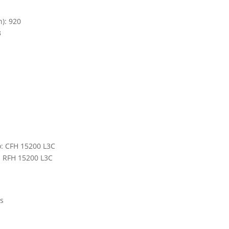
h): 920
3
o: CFH 15200 L3C
o: RFH 15200 L3C
os