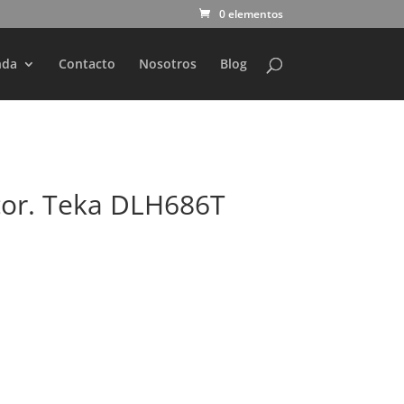
0 elementos
nda
Contacto
Nosotros
Blog
or. Teka DLH686T