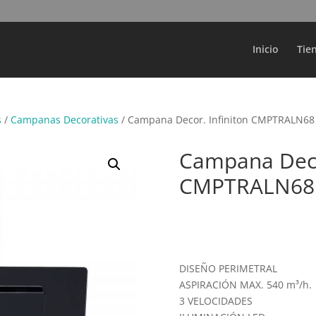
Búsqueda
de
productos
Inicio
Tie
s
/
Campanas Decorativas
/ Campana Decor. Infiniton CMPTRALN68
Campana Decor
CMPTRALN68
DISEÑO PERIMETRAL
ASPIRACIÓN MAX. 540 m³/h.
3 VELOCIDADES