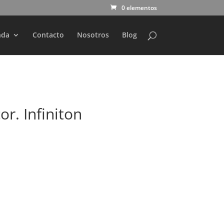
0 elementos
nda
Contacto
Nosotros
Blog
. Infiniton