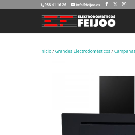
988 41 16 26
info@feijoo.es
Inicio
/
Grandes Electrodomésticos
/
Campana