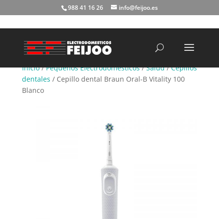
988 41 16 26
info@feijoo.es
Búsqueda
de
productos
Inicio
/
Pequeños Electrodomésticos
/
Salud
/
Cepillos
dentales
/ Cepillo dental Braun Oral-B Vitality 100
Blanco