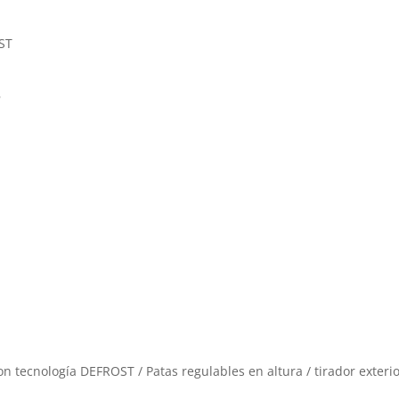
OST
s
con tecnología DEFROST / Patas regulables en altura / tirador exteri