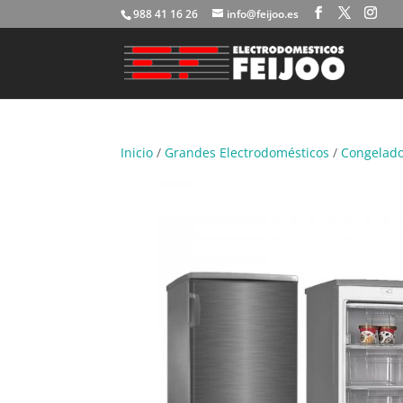
988 41 16 26
info@feijoo.es
Inicio
/
Grandes Electrodomésticos
/
Congelad