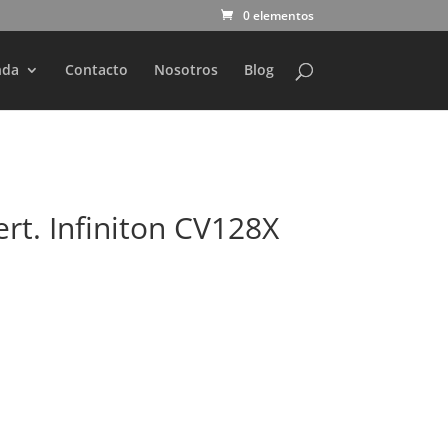
0 elementos
nda
Contacto
Nosotros
Blog
rt. Infiniton CV128X