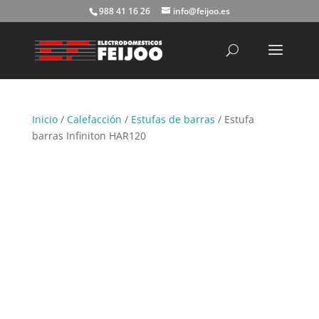
988 41 16 26
info@feijoo.es
Búsqueda
de
productos
Inicio
/
Calefacción
/
Estufas de barras
/ Estufa
barras Infiniton HAR120