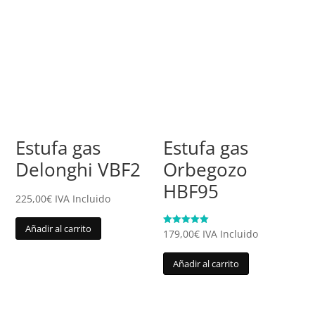
Estufa gas
Estufa gas
Delonghi VBF2
Orbegozo
HBF95
225,00
€
IVA Incluido
Añadir al carrito
Valorado
179,00
€
IVA Incluido
con
5.00
de 5
Añadir al carrito