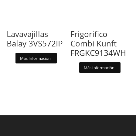
Lavavajillas
Frigorifico
Balay 3VS572IP
Combi Kunft
FRGKC9134WH
Más Información
Más Información