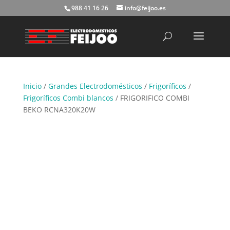
988 41 16 26
info@feijoo.es
Búsqueda
de
productos
Inicio
/
Grandes Electrodomésticos
/
Frigoríficos
/
Frigoríficos Combi blancos
/ FRIGORIFICO COMBI
BEKO RCNA320K20W