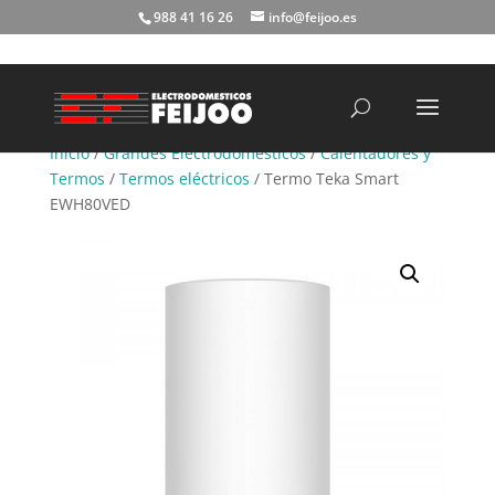
988 41 16 26
info@feijoo.es
Búsqueda
de
productos
Inicio
/
Grandes Electrodomésticos
/
Calentadores y
Termos
/
Termos eléctricos
/ Termo Teka Smart
EWH80VED