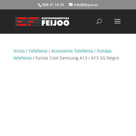
988 41 16 26
info@feijoo.es
Búsqueda
de
productos
Inicio
/
Telefonía
/
Accesorios Telefonía
/
Fundas
telefonía
/ Funda Cool Samsung A13 / A13 5G Negro