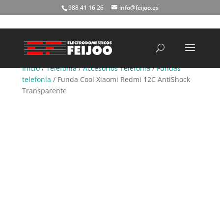
988 41 16 26
info@feijoo.es
Búsqueda
de
productos
Inicio
/
Telefonía
/
Accesorios Telefonía
/
Fundas
telefonía
/ Funda Cool Xiaomi Redmi 12C AntiShock
Transparente