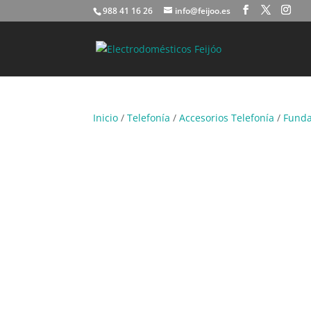
988 41 16 26
info@feijoo.es
Inicio
/
Telefonía
/
Accesorios Telefonía
/
Funda