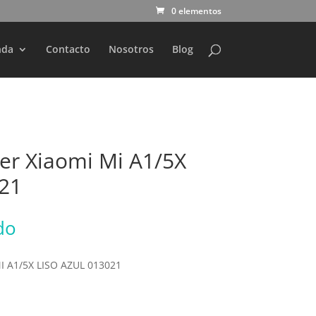
0 elementos
nda
Contacto
Nosotros
Blog
ver Xiaomi Mi A1/5X
021
do
 A1/5X LISO AZUL 013021