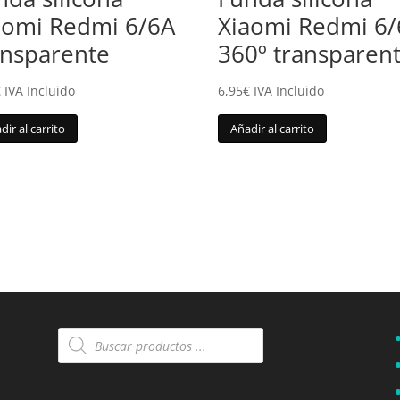
aomi Redmi 6/6A
Xiaomi Redmi 6
ansparente
360º transparen
€
IVA Incluido
6,95
€
IVA Incluido
dir al carrito
Añadir al carrito
Búsqueda
de
productos