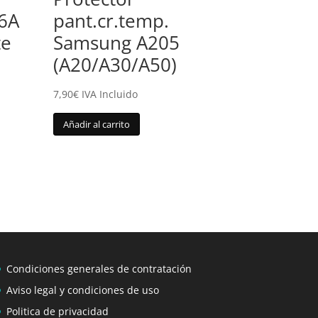
/6A
pant.cr.temp.
te
Samsung A205
(A20/A30/A50)
7,90
€
IVA Incluido
Añadir al carrito
Condiciones generales de contratación
Aviso legal y condiciones de uso
Politica de privacidad