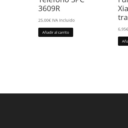
3609R
Xi
tr
25,00
€
IVA Incluido
6,95
Añadir al carrito
Aña