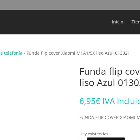
Búsqueda
de
productos
Inicio
Tie
s telefonía
/ Funda flip cover Xiaomi Mi A1/5X liso Azul 013021
Funda flip co
liso Azul 013
6,95
€
IVA Inclui
FUNDA FLIP COVER XIAOMI MI
Hay existencias