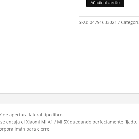
Añadir al carrito
Funda
flip
cover
SKU:
04791633021
Categorí
Xiaomi
Mi
A1/5X
liso
Azul
013021
cantidad
 de apertura lateral tipo libro.
 se encaja el Xiaomi Mi A1 / Mi 5X quedando perfectamente fijado.
corpora imán para cierre.