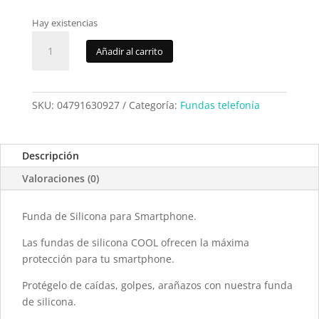
Hay existencias
Funda
Añadir al carrito
silicona
Cool
TCL
30SE/30E/305/306
SKU:
04791630927
Categoría:
Fundas telefonía
transp.
cantidad
Descripción
Valoraciones (0)
Funda de Silicona para Smartphone.
Las fundas de silicona COOL ofrecen la máxima
protección para tu smartphone.
Protégelo de caídas, golpes, arañazos con nuestra funda
de silicona.