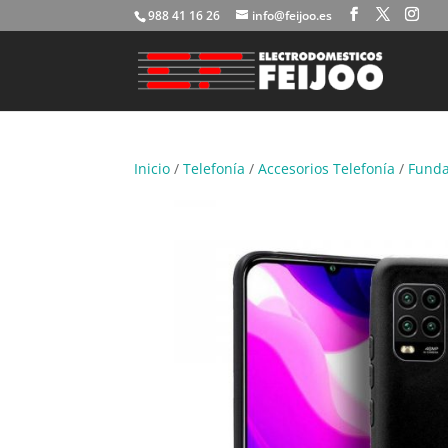
988 41 16 26
info@feijoo.es
Inicio
/
Telefonía
/
Accesorios Telefonía
/
Funda