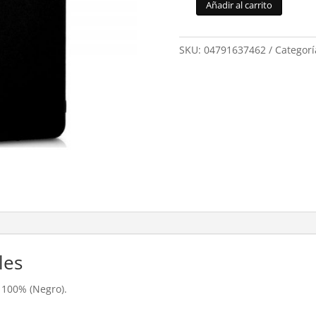
Añadir al carrito
Funda
silicona
Cool
SKU:
04791637462
Categorí
Xiaomi
Mi10
Lite
Negro
cantidad
les
 100% (Negro).