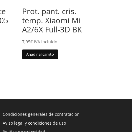
te
Prot. pant. cris.
05
temp. Xiaomi Mi
A2/6X Full-3D BK
7,95
€
IVA Incluido
Añadir al carrito
Condiciones generales de contratación
Aviso legal y condiciones de uso
Politica de privacidad