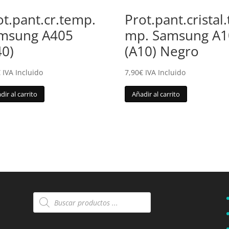
ot.pant.cr.temp.
Prot.pant.cristal.
msung A405
mp. Samsung A1
40)
(A10) Negro
€
IVA Incluido
7,90
€
IVA Incluido
dir al carrito
Añadir al carrito
Búsqueda
de
productos