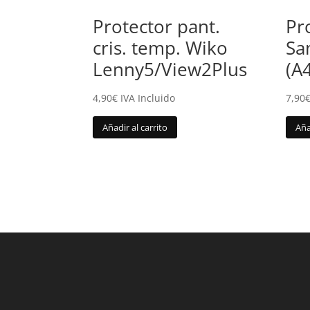
Protector pant.
Pr
cris. temp. Wiko
Sa
Lenny5/View2Plus
(A
4,90
€
IVA Incluido
7,90
Añadir al carrito
Aña