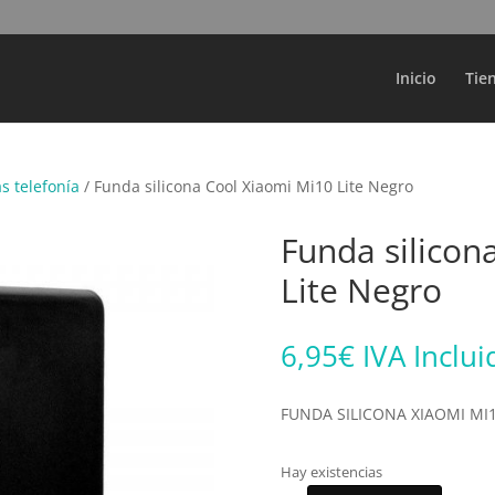
Búsqueda
de
productos
Inicio
Tie
s telefonía
/ Funda silicona Cool Xiaomi Mi10 Lite Negro
Funda silicon
Lite Negro
6,95
€
IVA Inclui
FUNDA SILICONA XIAOMI MI
Hay existencias