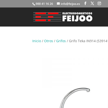
988 41 16 26
info@feijoo.es
Inicio
/
Otros
/
Grifos
/ Grifo Teka IN914 (53914