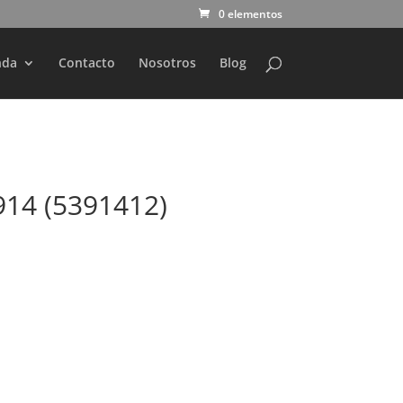
0 elementos
nda
Contacto
Nosotros
Blog
914 (5391412)