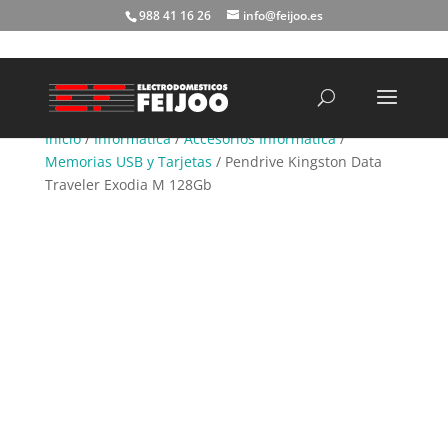
988 41 16 26
info@feijoo.es
Búsqueda
de
productos
Inicio
/
Informática
/
Accesorios Informática
/
Memorias USB y Tarjetas
/ Pendrive Kingston Data
Traveler Exodia M 128Gb