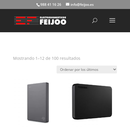
988 41 16 26
info@feijoo.es
Búsqueda
de
productos
Ordenado
Mostrando 1–12 de 100 resultados
por
los
últimos