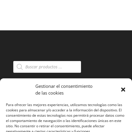
Búsqueda
de
productos
Gestionar el consentimiento
Condiciones generales de contratación
de las cookies
Aviso legal y condiciones de uso
Para ofrecer las mejores experiencias, utilizamos tecnologías como las
Politica de privacidad
cookies para almacenar y/o acceder a la información del dispositivo. El
Política de cookies (UE)
consentimiento de estas tecnologías nos permitirá procesar datos como
el comportamiento de navegación o las identificaciones únicas en este
sitio. No consentir o retirar el consentimiento, puede afectar
negativamente a ciertas características y funciones.