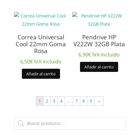
Correa Universal
Pendrive HP
Cool 22mm Goma
V222W 32GB Plata
Rosa
6,90
€
IVA Incluido
6,50
€
IVA Incluido
Añadir al carrito
Añadir al carrito
1
2
3
4
…
7
8
9
→
Búsqueda
de
productos