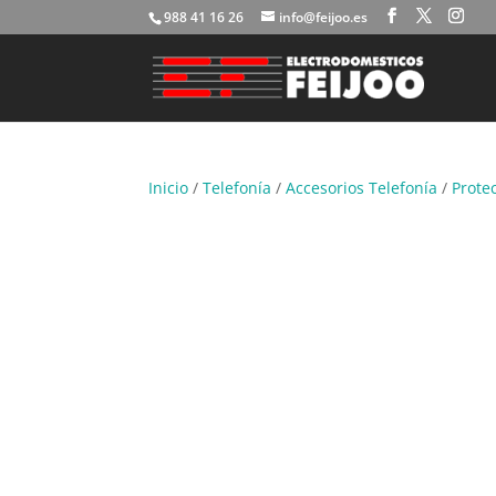
988 41 16 26
info@feijoo.es
Inicio
/
Telefonía
/
Accesorios Telefonía
/
Prote