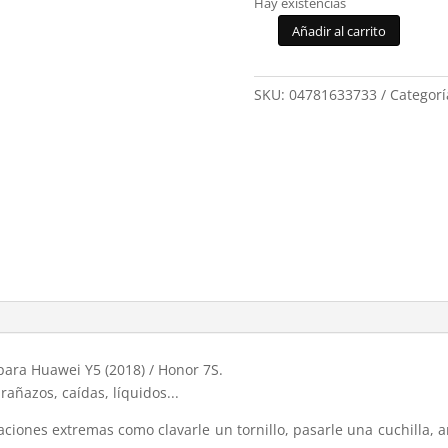
Hay existencias
Añadir al carrito
Prot.pant.cristal
temp.
Honor
SKU:
04781633733
Categorí
7S/Huawei
Y5
2018
WH
cantidad
 para Huawei Y5 (2018) / Honor 7S.
añazos, caídas, líquidos...
uaciones extremas como clavarle un tornillo, pasarle una cuchilla, 