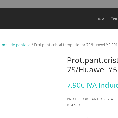
Búsqueda
de
productos
Inicio
Tie
ctores de pantalla
/ Prot.pant.cristal temp. Honor 7S/Huawei Y5 20
Prot.pant.cri
7S/Huawei Y
7,90
€
IVA Inclui
PROTECTOR PANT. CRISTAL 
BLANCO