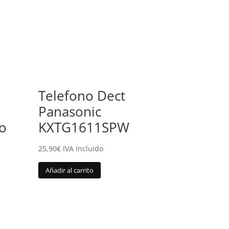
Telefono Dect
Panasonic
o
KXTG1611SPW
25,90
€
IVA Incluido
Añadir al carrito