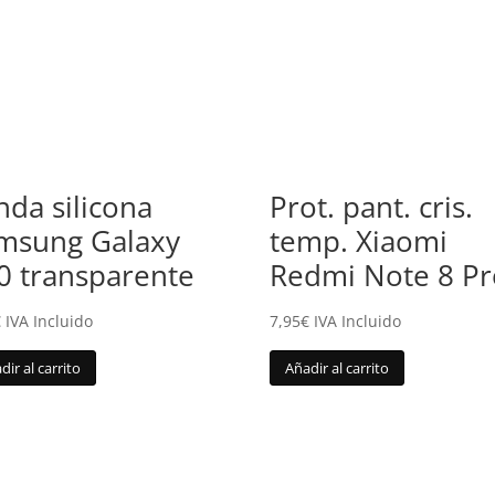
nda silicona
Prot. pant. cris.
msung Galaxy
temp. Xiaomi
0 transparente
Redmi Note 8 Pr
€
IVA Incluido
7,95
€
IVA Incluido
dir al carrito
Añadir al carrito