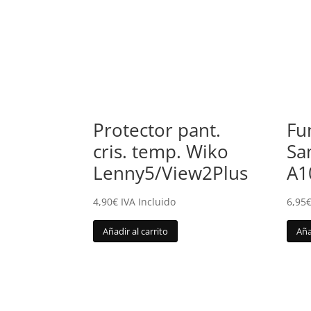
Protector pant.
Fu
cris. temp. Wiko
Sa
Lenny5/View2Plus
A1
4,90
€
IVA Incluido
6,95
Añadir al carrito
Aña