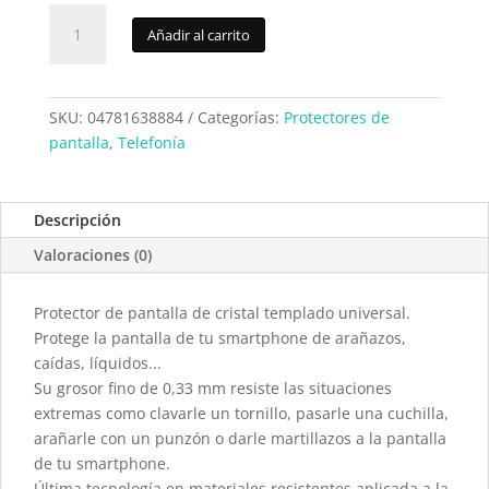
Protector
Añadir al carrito
pant.
cris.
temp.
Universal
SKU:
04781638884
Categorías:
Protectores de
4,7"
pantalla
,
Telefonía
008884
cantidad
Descripción
Valoraciones (0)
Protector de pantalla de cristal templado universal.
Protege la pantalla de tu smartphone de arañazos,
caídas, líquidos...
Su grosor fino de 0,33 mm resiste las situaciones
extremas como clavarle un tornillo, pasarle una cuchilla,
arañarle con un punzón o darle martillazos a la pantalla
de tu smartphone.
Última tecnología en materiales resistentes aplicada a la