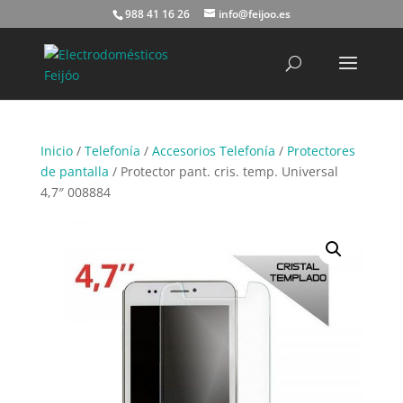
988 41 16 26
info@feijoo.es
Búsqueda
de
productos
Inicio
/
Telefonía
/
Accesorios Telefonía
/
Protectores
de pantalla
/ Protector pant. cris. temp. Universal
4,7″ 008884