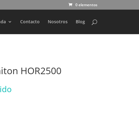
0 elementos
nda
Contacto
Nosotros
Blog
initon HOR2500
uido