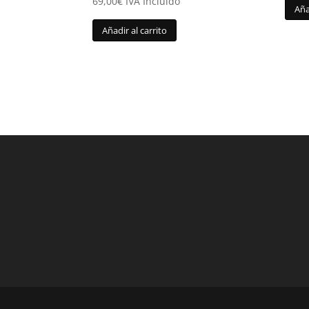
69,00
€
IVA Incluido
Aña
Añadir al carrito