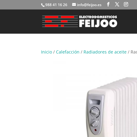
988 41 16 26
info@feijoo.es
Inicio
/
Calefacción
/
Radiadores de aceite
/ Ra