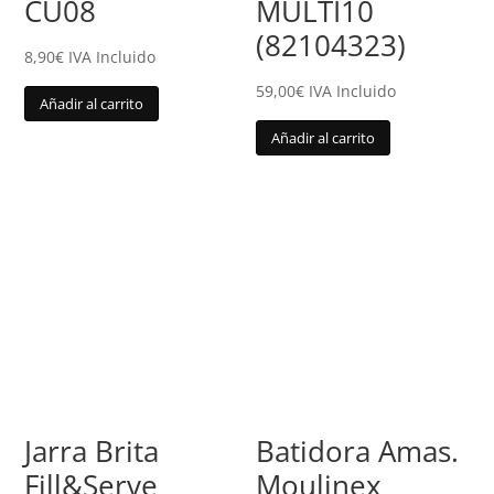
CU08
MULTI10
(82104323)
8,90
€
IVA Incluido
59,00
€
IVA Incluido
Añadir al carrito
Añadir al carrito
Jarra Brita
Batidora Amas.
Fill&Serve
Moulinex