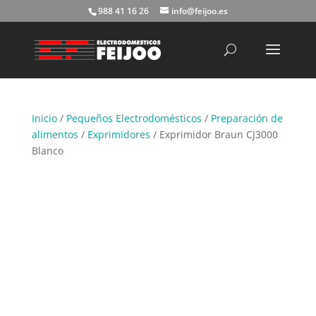
988 41 16 26
info@feijoo.es
Búsqueda
de
productos
Inicio
/
Pequeños Electrodomésticos
/
Preparación de
alimentos
/
Exprimidores
/ Exprimidor Braun CJ3000
Blanco