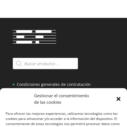
Búsqueda
de
productos
Condiciones generales de contratación
Aviso legal y condiciones de uso
Gestionar el consentimiento
Politica de privacidad
de las cookies
Política de cookies (UE)
Para ofrecer las mejores experiencias, utilizamos tecnologías como las
cookies para almacenar y/o acceder a la información del dispositivo. El
consentimiento de estas tecnologías nos permitirá procesar datos como